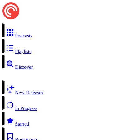
Podcasts
Playlists
Discover
New Releases
In Progress
Starred
Bookmarks