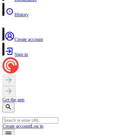
History
Create account
Sign in
Get the app
Create account
Log in