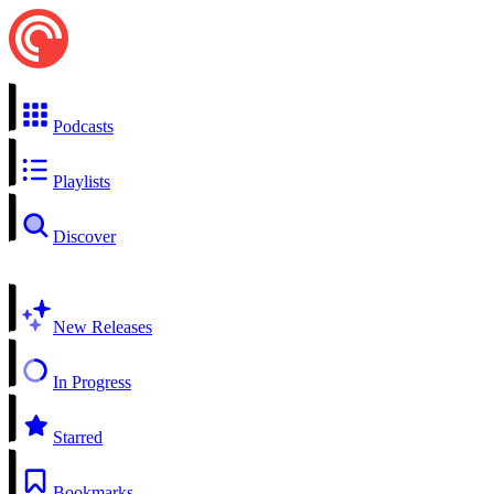
Podcasts
Playlists
Discover
New Releases
In Progress
Starred
Bookmarks