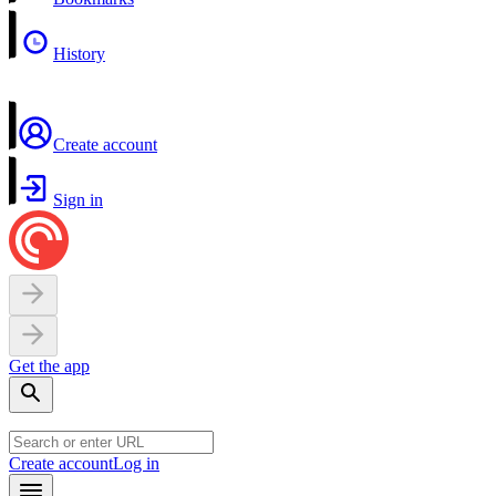
History
Create account
Sign in
Get the app
Create account
Log in