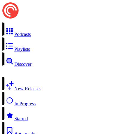
Podcasts
Playlists
Discover
New Releases
In Progress
Starred
Bookmarks