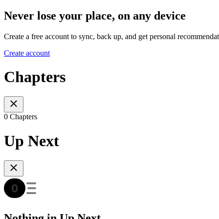
Never lose your place, on any device
Create a free account to sync, back up, and get personal recommendat
Create account
Chapters
0 Chapters
Up Next
Nothing in Up Next