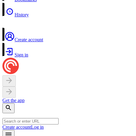
History
Create account
Sign in
Get the app
Create account
Log in