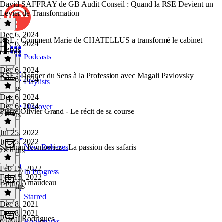
David SAFFRAY de GB Audit Conseil : Quand la RSE Devient un
Levier de Transformation
Dec 6, 2024
RSE : Comment Marie de CHATELLUS a transformé le cabinet
Dec 6, 2024
Deixis
6 mins
Podcasts
Dec 6, 2024
RSE : Donner du Sens à la Profession avec Magali Pavlovsky
Dec 6, 2024
Playlists
7 mins
Dec 6, 2024
Dec 6, 2024
Discover
Pierre Olivier Grand - Le récit de sa course
7 mins
Jul 25, 2022
Jul 25, 2022
Stephan Kontowicz - La passion des safaris
New Releases
18 mins
Feb 15, 2022
In Progress
Feb 15, 2022
Bruno Arnaudeau
12 mins
Starred
Dec 8, 2021
Dec 8, 2021
Pascal Rodrigues
Bookmarks
9 mins