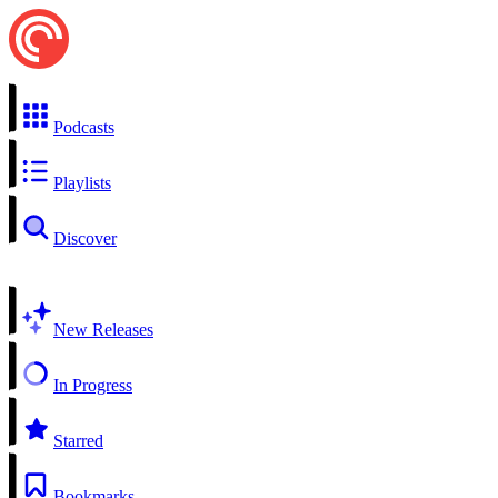
Podcasts
Playlists
Discover
New Releases
In Progress
Starred
Bookmarks