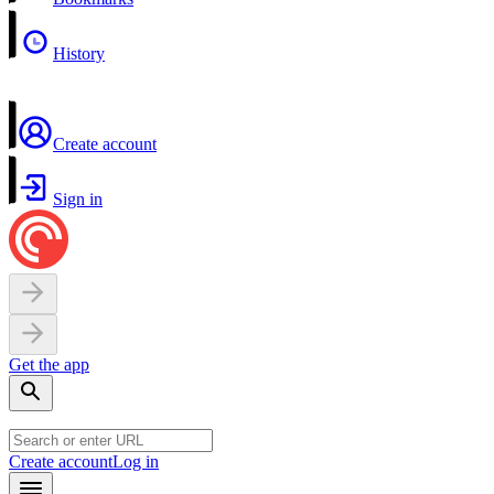
History
Create account
Sign in
Get the app
Create account
Log in