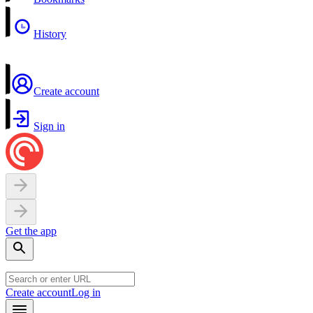
History
Create account
Sign in
Get the app
Create account
Log in