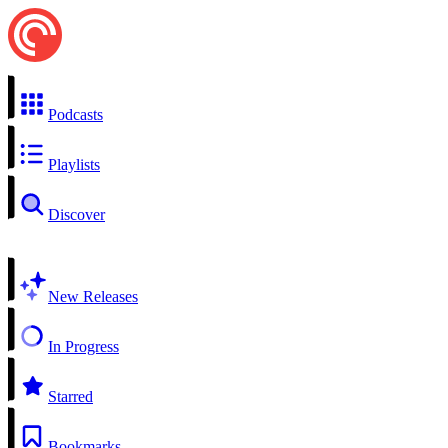
Podcasts
Playlists
Discover
New Releases
In Progress
Starred
Bookmarks