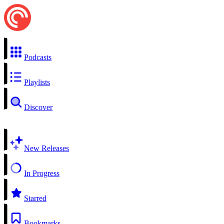
Podcasts
Playlists
Discover
New Releases
In Progress
Starred
Bookmarks