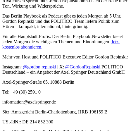
Rixa Fürsen spricht mit Gordon Repinski direkt nach der Rede über
Ton, Wirkung und Widersprüche.
Das Berlin Playbook als Podcast gibt es jeden Morgen ab 5 Uhr.
Gordon Repinski und das POLITICO-Team liefern Politik zum
Hören – kompakt, international, hintergründig.
Für alle Hauptstadt-Profis: Der Berlin Playbook-Newsletter bietet
jeden Morgen die wichtigsten Themen und Einordnungen.
Jetzt
kostenlos abonnieren.
Mehr von Host und POLITICO Executive Editor Gordon Repinski:
Instagram:
@gordon.repinski
| X:
@GordonRepinski
.POLITICO
Deutschland – ein Angebot der Axel Springer Deutschland GmbH
Axel-Springer-Straße 65, 10888 Berlin
Tel: +49 (30) 2591 0
information@axelspringer.de
Sitz: Amtsgericht Berlin-Charlottenburg, HRB 196159 B
USt-IdNr: DE 214 852 390