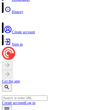
History
Create account
Sign in
Get the app
Create account
Log in