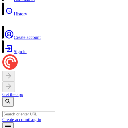
History
Create account
Sign in
Get the app
Create account
Log in