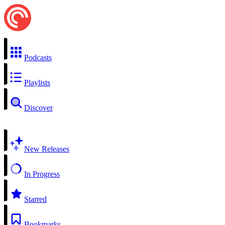
Podcasts
Playlists
Discover
New Releases
In Progress
Starred
Bookmarks