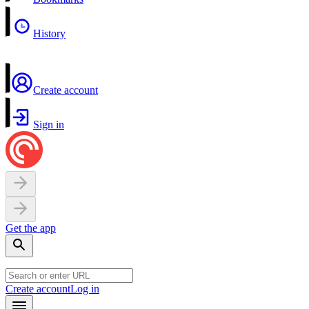
History
Create account
Sign in
Get the app
Create account
Log in