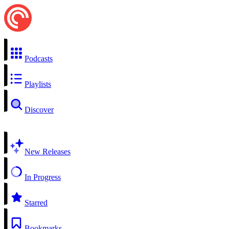
Podcasts
Playlists
Discover
New Releases
In Progress
Starred
Bookmarks