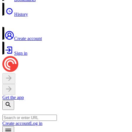
History
Create account
Sign in
Get the app
Create account
Log in