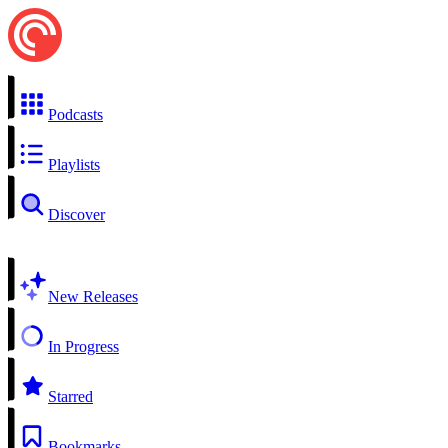
Podcasts
Playlists
Discover
New Releases
In Progress
Starred
Bookmarks