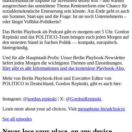
marktfreundliche Impulse für Investoren setzen will – und warum
ausgerechnet das umstrittene Thema Rentenreform eine Chance für
sozialdemokratische Erneuerung sein könnte. Am Ende geht es auch
um Sommer, Start-ups und die Frage: Ist sie noch Unternehmerin –
oder längst Vollblut-Politikerin?
Das Berlin Playbook als Podcast gibt es morgens um 5 Uhr. Gordon
Repinski und das POLITICO-Team bringen euch jeden Morgen auf
den neuesten Stand in Sachen Politik — kompakt, europäisch,
hintergründig.
Und für alle Hauptstadt-Profis: Unser Berlin Playbook-Newsletter
liefert jeden Morgen die wichtigsten Themen und Einordnungen.
Hier gibt es alle Informationen und das kostenlose Playbook-Abo.
Mehr von Berlin Playbook-Host und Executive Editor von
POLITICO in Deutschland, Gordon Repinski, gibt es auch hier:
Instagram:
@gordon.repinski
| X:
@GordonRepinski
.
Learn more about your ad choices. Visit
megaphone.fm/adchoices
See all episodes
Never lose your place, on any device