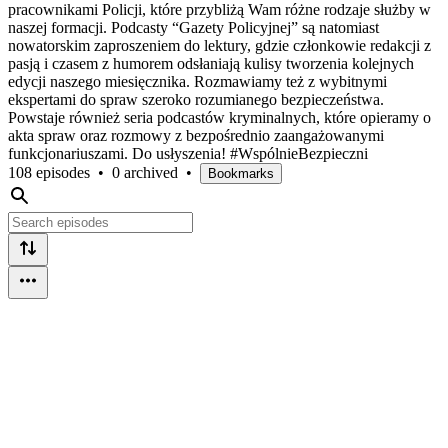
pracownikami Policji, które przybliżą Wam różne rodzaje służby w
naszej formacji. Podcasty “Gazety Policyjnej” są natomiast
nowatorskim zaproszeniem do lektury, gdzie członkowie redakcji z
pasją i czasem z humorem odsłaniają kulisy tworzenia kolejnych
edycji naszego miesięcznika. Rozmawiamy też z wybitnymi
ekspertami do spraw szeroko rozumianego bezpieczeństwa.
Powstaje również seria podcastów kryminalnych, które opieramy o
akta spraw oraz rozmowy z bezpośrednio zaangażowanymi
funkcjonariuszami. Do usłyszenia! #WspólnieBezpieczni
108 episodes
•
0 archived
•
Bookmarks