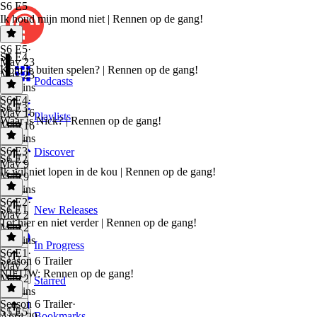
S6 E5
Ik houd mijn mond niet | Rennen op de gang!
S6 E5
·
S6 E4
May 23
Kom je buiten spelen? | Rennen op de gang!
May 23
Podcasts
31 mins
S6 E4
·
S6 E3
May 16
Playlists
Waar is Nick? | Rennen op de gang!
May 16
33 mins
S6 E3
·
Discover
S6 E2
May 9
Ik wil niet lopen in de kou | Rennen op de gang!
May 9
35 mins
S6 E2
·
S6 E1
New Releases
May 2
Tot hier en niet verder | Rennen op de gang!
May 2
31 mins
In Progress
S6 E1
·
Season 6 Trailer
May 2
NIEUW: Rennen op de gang!
May 2
Starred
25 mins
Season 6 Trailer
·
S5 E5
Bookmarks
April 29