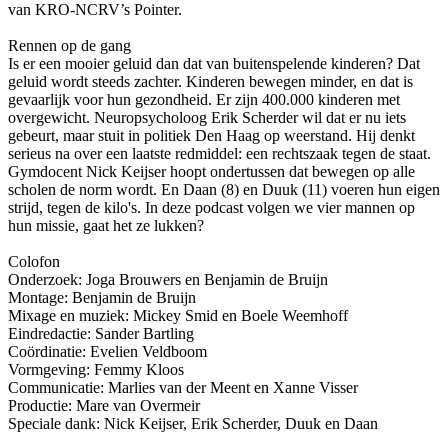
van KRO-NCRV’s Pointer.
Rennen op de gang
Is er een mooier geluid dan dat van buitenspelende kinderen? Dat
geluid wordt steeds zachter. Kinderen bewegen minder, en dat is
gevaarlijk voor hun gezondheid. Er zijn 400.000 kinderen met
overgewicht. Neuropsycholoog Erik Scherder wil dat er nu iets
gebeurt, maar stuit in politiek Den Haag op weerstand. Hij denkt
serieus na over een laatste redmiddel: een rechtszaak tegen de staat.
Gymdocent Nick Keijser hoopt ondertussen dat bewegen op alle
scholen de norm wordt. En Daan (8) en Duuk (11) voeren hun eigen
strijd, tegen de kilo's. In deze podcast volgen we vier mannen op
hun missie, gaat het ze lukken?
Colofon
Onderzoek: Joga Brouwers en Benjamin de Bruijn
Montage: Benjamin de Bruijn
Mixage en muziek: Mickey Smid en Boele Weemhoff
Eindredactie: Sander Bartling
Coördinatie: Evelien Veldboom
Vormgeving: Femmy Kloos
Communicatie: Marlies van der Meent en Xanne Visser
Productie: Mare van Overmeir
Speciale dank: Nick Keijser, Erik Scherder, Duuk en Daan