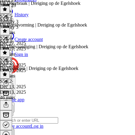
De Doorbraak | Dreiging op de Egelshoek
April 29
1 min
History
S5 E5
·
S5 E4
January 3
De Beeldvorming | Dreiging op de Egelshoek
January 3
39 mins
S5 E4
·
Create account
S5 E3
Dec 27, 2025
De Dagvaardiging | Dreiging op de Egelshoek
Dec 27, 2025
41 mins
Sign in
S5 E3
·
S5 E2
Dec 20, 2025
De Pesterijen | Dreiging op de Egelshoek
Dec 20, 2025
41 mins
S5 E2
·
Dec 13, 2025
Dec 13, 2025
46 mins
Get the app
Create account
Log in