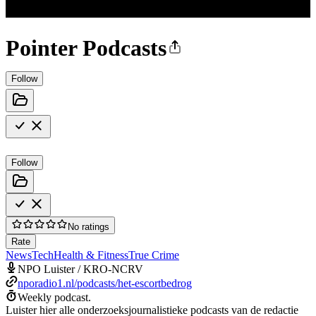
Pointer Podcasts
Follow
Follow
No ratings
Rate
News
Tech
Health & Fitness
True Crime
NPO Luister / KRO-NCRV
nporadio1.nl/podcasts/het-escortbedrog
Weekly podcast.
Luister hier alle onderzoeksjournalistieke podcasts van de redactie