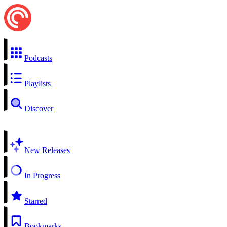
Podcasts
Playlists
Discover
New Releases
In Progress
Starred
Bookmarks