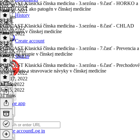
PODCAST Klasická čínska medicína - 3.sezóna - 9.časť - HORKO a
Nov 30, 2022
HORÚČOSŤ ako patogén v čínskej medicíne
Nov 30, 2022
History
37 mins
S3 E8
S3 E9
·
PODCAST Klasická čínska medicína - 3.sezóna - 8.časť - CHLAD
Nov 6, 2022
ako patogén v čínskej medicíne
Nov 6, 2022
24 mins
Create account
S3 E7
S3 E8
·
PODCAST Klasická čínska medicína - 3.sezóna - 7.časť - Prevencia a
Sep 19, 2022
prevenčné terapie v čínskej medicíne
Sep 19, 2022
Sign in
25 mins
PODCAST Klasická čínska medicína - 3.sezóna - 6.časť - Prechodové
S3 E7
·
obdobie, leto a stravovacie návyky v čínskej medicíne
Aug 17, 2022
Aug 17, 2022
33 mins
Jul 15, 2022
Jul 15, 2022
31 mins
Get the app
Create account
Log in