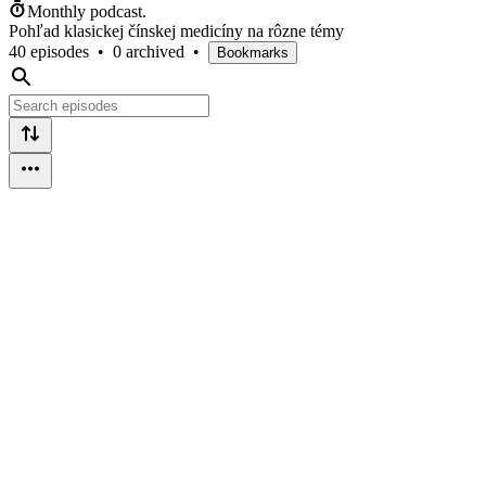
Monthly podcast.
Pohľad klasickej čínskej medicíny na rôzne témy
40 episodes
•
0 archived
•
Bookmarks