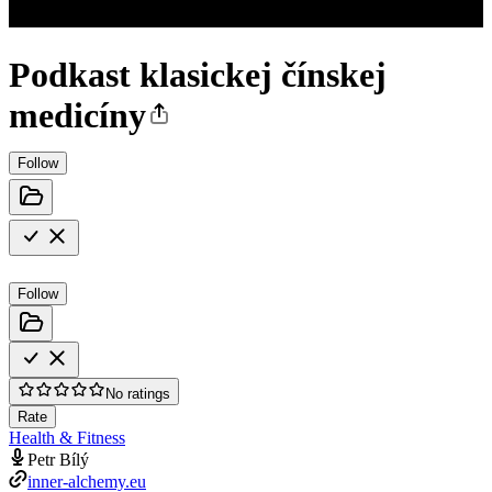
Podkast klasickej čínskej
medicíny
Follow
Follow
No ratings
Rate
Health & Fitness
Petr Bílý
inner-alchemy.eu