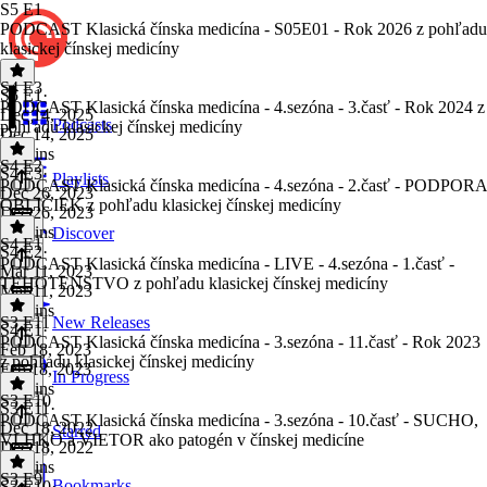
S5 E1
PODCAST Klasická čínska medicína - S05E01 - Rok 2026 z pohľadu
klasickej čínskej medicíny
S4 E3
S5 E1
·
PODCAST Klasická čínska medicína - 4.sezóna - 3.časť - Rok 2024 z
Dec 14, 2025
Podcasts
pohľadu klasickej čínskej medicíny
Dec 14, 2025
28 mins
S4 E2
S4 E3
·
Playlists
PODCAST Klasická čínska medicína - 4.sezóna - 2.časť - PODPORA
Dec 26, 2023
OBLIČIEK z pohľadu klasickej čínskej medicíny
Dec 26, 2023
24 mins
Discover
S4 E1
S4 E2
·
PODCAST Klasická čínska medicína - LIVE - 4.sezóna - 1.časť -
Mar 11, 2023
TEHOTENSTVO z pohľadu klasickej čínskej medicíny
Mar 11, 2023
32 mins
S3 E11
New Releases
S4 E1
·
PODCAST Klasická čínska medicína - 3.sezóna - 11.časť - Rok 2023
Feb 18, 2023
z pohľadu klasickej čínskej medicíny
Feb 18, 2023
In Progress
43 mins
S3 E10
S3 E11
·
PODCAST Klasická čínska medicína - 3.sezóna - 10.časť - SUCHO,
Dec 18, 2022
Starred
VLHKO a VIETOR ako patogén v čínskej medicíne
Dec 18, 2022
34 mins
S3 E9
Bookmarks
S3 E10
·