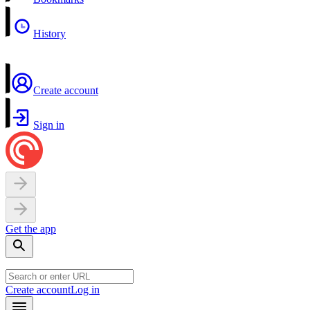
History
Create account
Sign in
Get the app
Create account
Log in