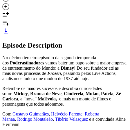
Episode Description
No décimo terceiro episódio da segunda temporada
dos
Podcrastinadores
vamos bater um papo sobre a maior empresa
de entretenimento do Mundo: a
Disney
! Do seu fundador até as
mais novas princesas de
Frozen
, passando pelos Live Actions,
analisamos tudo o que mudou de 1937 até hoje.
Relembre os maiores sucessos e descubra curiosidades
sobre
Mickey
,
Branca de Neve
,
Cinderela
,
Mulan
,
Pateta
,
Zé
Carioca
, a “nova”
Malévola,
e mais um monte de filmes e
personagens que todos adoramos.
Com
Gustavo Guimarães
,
Helvécio Parente
,
Roberta
Manaa
,
Rodrigo Montaleão
,
Tibério Velasquez
e a convidada Aline
Hermann.