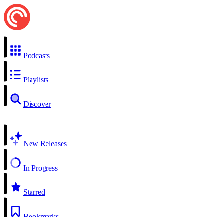
Podcasts
Playlists
Discover
New Releases
In Progress
Starred
Bookmarks