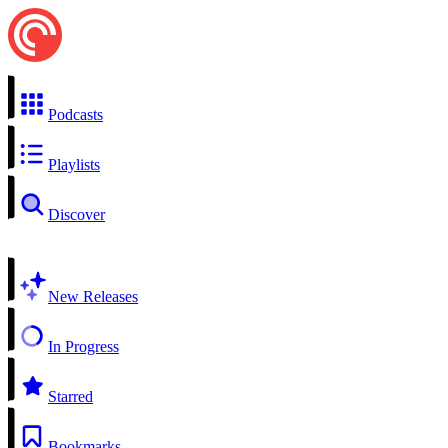
Podcasts
Playlists
Discover
New Releases
In Progress
Starred
Bookmarks