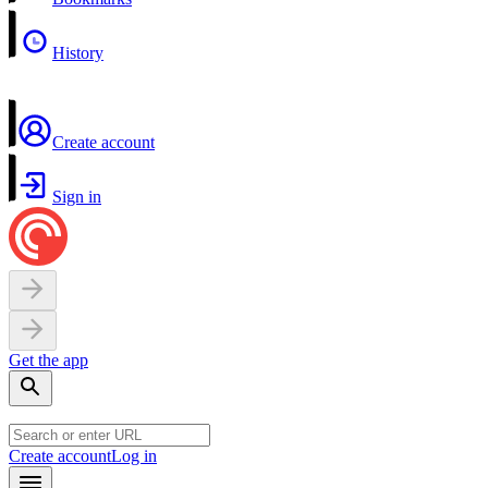
History
Create account
Sign in
Get the app
Create account
Log in