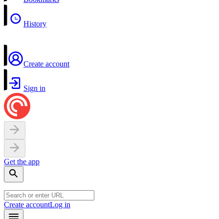
History
Create account
Sign in
Get the app
Create account
Log in