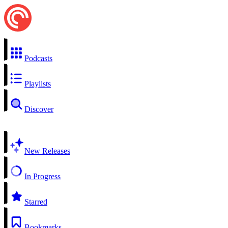
Podcasts
Playlists
Discover
New Releases
In Progress
Starred
Bookmarks