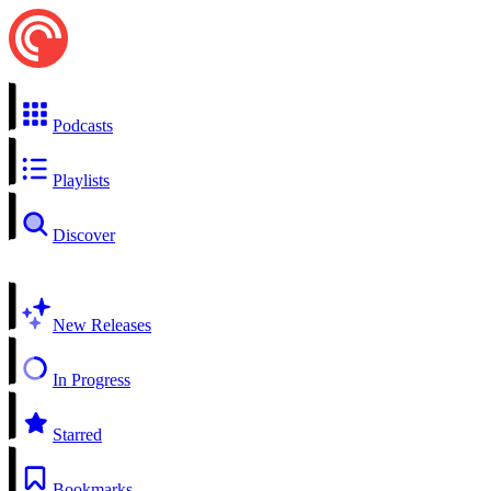
Podcasts
Playlists
Discover
New Releases
In Progress
Starred
Bookmarks