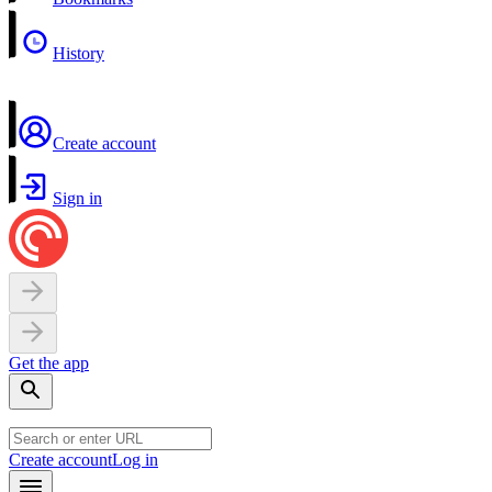
History
Create account
Sign in
Get the app
Create account
Log in