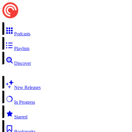
Podcasts
Playlists
Discover
New Releases
In Progress
Starred
Bookmarks