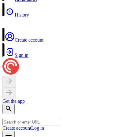
History
Create account
Sign in
Get the app
Create account
Log in