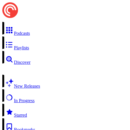
Podcasts
Playlists
Discover
New Releases
In Progress
Starred
Bookmarks