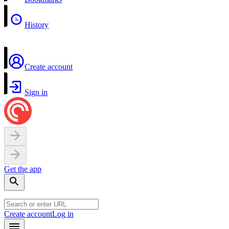
History
Create account
Sign in
Get the app
Create account
Log in