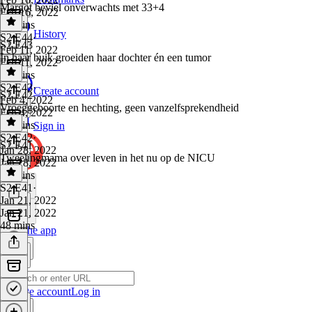
Margot beviel onverwachts met 33+4
Feb 16, 2022
32 mins
History
S2 E44
·
S2 E43
Feb 11, 2022
In haar buik groeiden haar dochter én een tumor
Feb 11, 2022
41 mins
S2 E43
·
Create account
S2 E42
Feb 4, 2022
Vroeggeboorte en hechting, geen vanzelfsprekendheid
Feb 4, 2022
45 mins
Sign in
S2 E42
·
S2 E41
Jan 28, 2022
Tweelingmama over leven in het nu op de NICU
Jan 28, 2022
43 mins
S2 E41
·
Jan 21, 2022
Jan 21, 2022
48 mins
Get the app
Create account
Log in