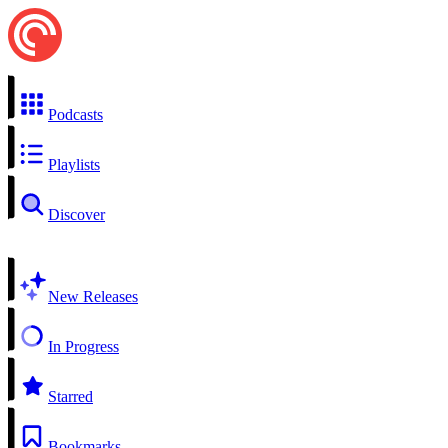
Podcasts
Playlists
Discover
New Releases
In Progress
Starred
Bookmarks