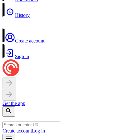
History
Create account
Sign in
Get the app
Create account
Log in