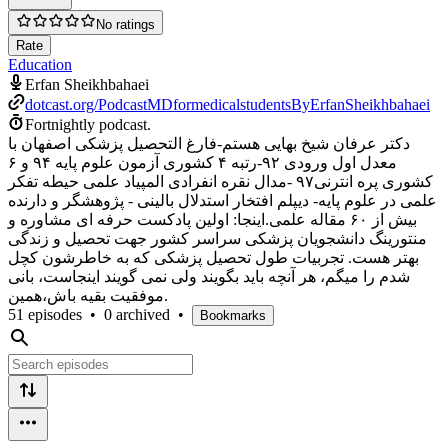
No ratings
Rate
Education
Erfan Sheikhbahaei
dotcast.org/PodcastMDformedicalstudentsByErfanSheikhbahaei
Fortnightly podcast.
دکتر عرفان شیخ بهایی هستم-فارغ التحصیل پزشکی اصفهان با
معدل اول ورودی ۹۲-رتبه ۴ کشوری آزمون علوم پایه ۹۴ و ۶
کشوری پره انترنی۹۷ -مدال نقره انفرادی المپیاد علمی حیطه تفکر
علمی در علوم پایه- دیپلم افتخار استدلال بالینی - پژوهشگر و دارنده
بیش از ۶۰ مقاله علمی.اینجا: اولین پادکست حرفه ای مشاوره و
منتورینگ دانشجویان پزشکی سراسر کشور جهت تحصیل و زندگی
بهتر هست. تجربیات طول تحصیل پزشکی که به خاطرشون کچل
شدم را میگم، هر آنچه باید بگویند ولی نمی گویند اینجاست، بانی
موفقیت بقیه باش،همین.
51 episodes
•
0 archived
•
Bookmarks