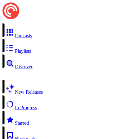
Podcasts
Playlists
Discover
New Releases
In Progress
Starred
Bookmarks