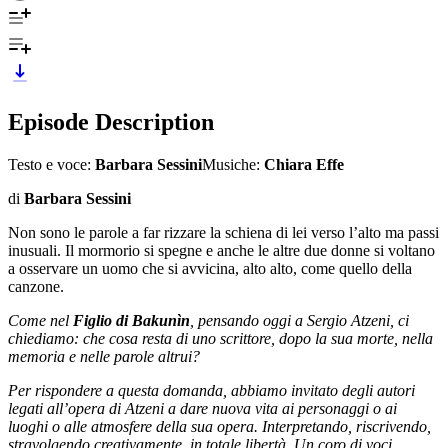
Episode Description
Testo e voce:
Barbara Sessini
Musiche:
Chiara Effe
di
Barbara Sessini
Non sono le parole a far rizzare la schiena di lei verso l’alto ma passi
inusuali. Il mormorio si spegne e anche le altre due donne si voltano
a osservare un uomo che si avvicina, alto alto, come quello della
canzone.
Come nel
Figlio di Bakunìn
, pensando oggi a Sergio Atzeni, ci
chiediamo: che cosa resta di uno scrittore, dopo la sua morte, nella
memoria e nelle parole altrui?
Per rispondere a questa domanda, abbiamo invitato degli autori
legati all’opera di Atzeni a dare nuova vita ai personaggi o ai
luoghi o alle atmosfere della sua opera. Interpretando, riscrivendo,
stravolgendo creativamente, in totale libertà. Un coro di voci