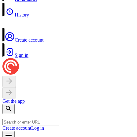
History
Create account
Sign in
Get the app
Create account
Log in