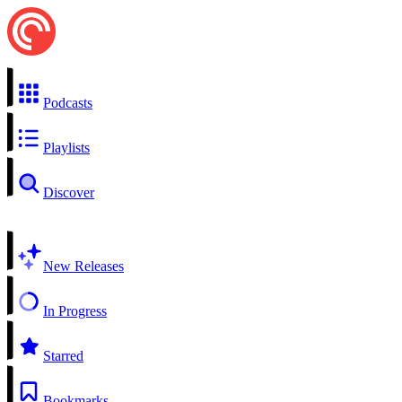
Podcasts
Playlists
Discover
New Releases
In Progress
Starred
Bookmarks