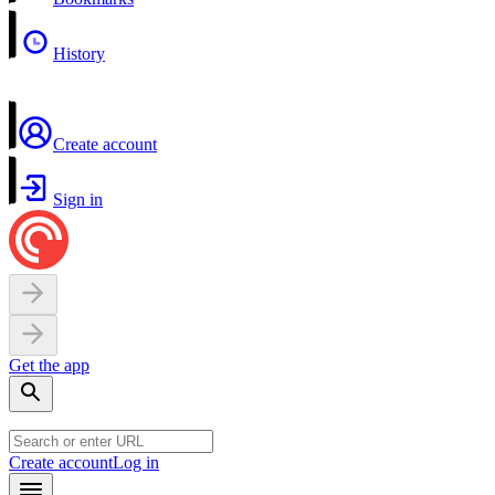
History
Create account
Sign in
Get the app
Create account
Log in