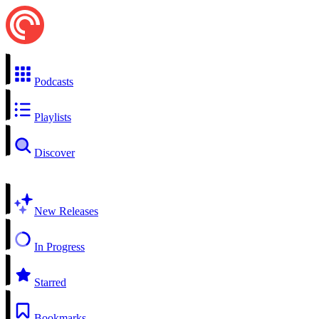
Podcasts
Playlists
Discover
New Releases
In Progress
Starred
Bookmarks