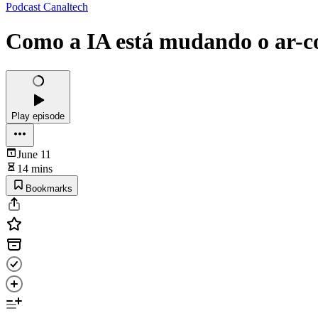
Podcast Canaltech
Como a IA está mudando o ar-co
Play episode
June 11
14 mins
Bookmarks