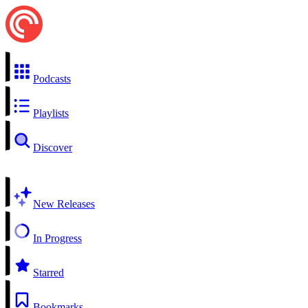
Podcasts
Playlists
Discover
New Releases
In Progress
Starred
Bookmarks