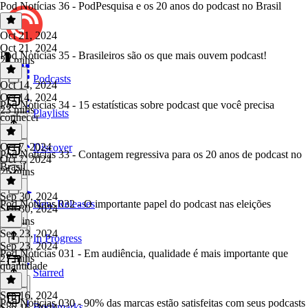
Pod Notícias 36 - PodPesquisa e os 20 anos do podcast no Brasil
Oct 21, 2024
Oct 21, 2024
Pod Notícias 35 - Brasileiros são os que mais ouvem podcast!
24 mins
Podcasts
Oct 14, 2024
Oct 14, 2024
Pod Notícias 34 - 15 estatísticas sobre podcast que você precisa
23 mins
Playlists
conhecer
Oct 7, 2024
Discover
Pod Notícias 33 - Contagem regressiva para os 20 anos de podcast no
Oct 7, 2024
Brasil
25 mins
Sep 30, 2024
Pod Notícias 032 - O importante papel do podcast nas eleições
New Releases
Sep 30, 2024
21 mins
Sep 23, 2024
In Progress
Sep 23, 2024
Pod Notícias 031 - Em audiência, qualidade é mais importante que
27 mins
quantidade
Starred
Sep 16, 2024
Pod Notícias 030 - 90% das marcas estão satisfeitas com seus podcasts
Bookmarks
Sep 16, 2024