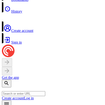
History
Create account
Sign in
Get the app
Create account
Log in