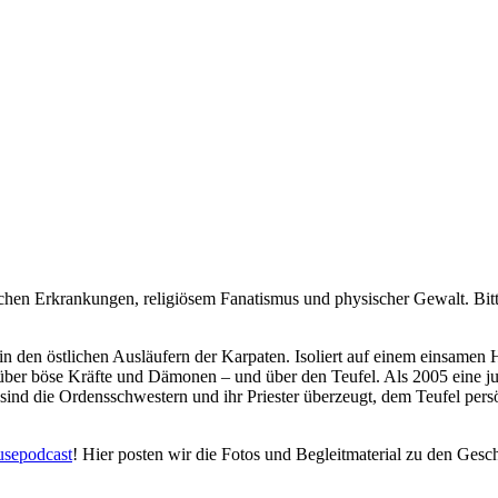
en Erkrankungen, religiösem Fanatismus und physischer Gewalt. Bitte a
den östlichen Ausläufern der Karpaten. Isoliert auf einem einsamen Hüg
über böse Kräfte und Dämonen – und über den Teufel. Als 2005 eine j
ind die Ordensschwestern und ihr Priester überzeugt, dem Teufel persö
usepodcast
! Hier posten wir die Fotos und Begleitmaterial zu den Geschi