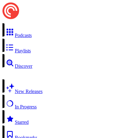
Podcasts
Playlists
Discover
New Releases
In Progress
Starred
Bookmarks