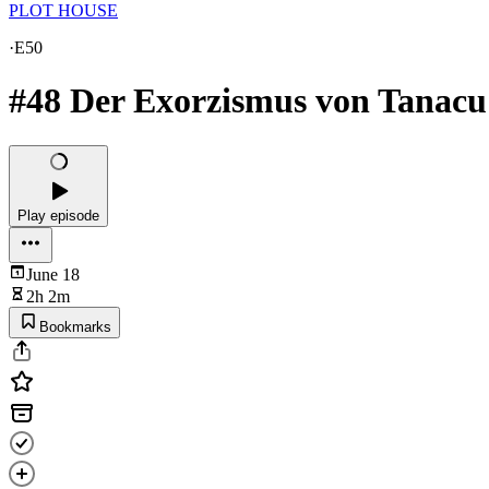
PLOT HOUSE
·
E50
#48 Der Exorzismus von Tanacu
Play episode
June 18
2h 2m
Bookmarks