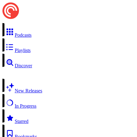
Podcasts
Playlists
Discover
New Releases
In Progress
Starred
Bookmarks