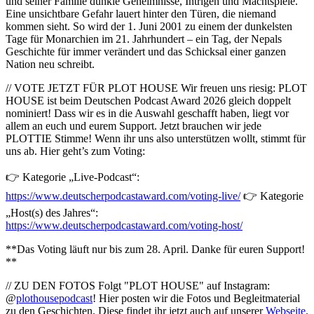
und seiner Familie dunkle Geheimnisse, Intrigen und Machtspiele.
Eine unsichtbare Gefahr lauert hinter den Türen, die niemand
kommen sieht. So wird der 1. Juni 2001 zu einem der dunkelsten
Tage für Monarchien im 21. Jahrhundert – ein Tag, der Nepals
Geschichte für immer verändert und das Schicksal einer ganzen
Nation neu schreibt.
// VOTE JETZT FÜR PLOT HOUSE Wir freuen uns riesig: PLOT
HOUSE ist beim Deutschen Podcast Award 2026 gleich doppelt
nominiert! Dass wir es in die Auswahl geschafft haben, liegt vor
allem an euch und eurem Support. Jetzt brauchen wir jede
PLOTTIE Stimme! Wenn ihr uns also unterstützen wollt, stimmt für
uns ab. Hier geht’s zum Voting:
👉 Kategorie „Live-Podcast“:
https://www.deutscherpodcastaward.com/voting-live/
👉 Kategorie
„Host(s) des Jahres“:
https://www.deutscherpodcastaward.com/voting-host/
**Das Voting läuft nur bis zum 28. April. Danke für euren Support!
**
// ZU DEN FOTOS Folgt "PLOT HOUSE" auf Instagram:
@
plothousepodcast
! Hier posten wir die Fotos und Begleitmaterial
zu den Geschichten. Diese findet ihr jetzt auch auf unserer
Webseite
.