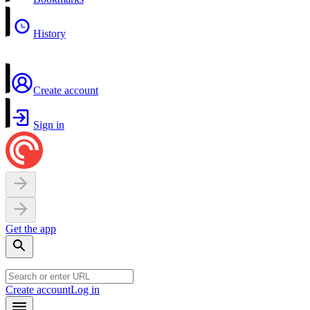
History
Create account
Sign in
Get the app
Create account
Log in