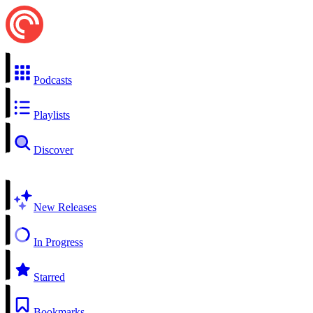
Podcasts
Playlists
Discover
New Releases
In Progress
Starred
Bookmarks