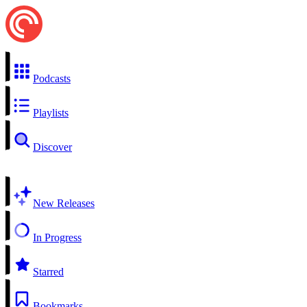
Podcasts
Playlists
Discover
New Releases
In Progress
Starred
Bookmarks