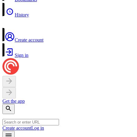
History
Create account
Sign in
Get the app
Create account
Log in