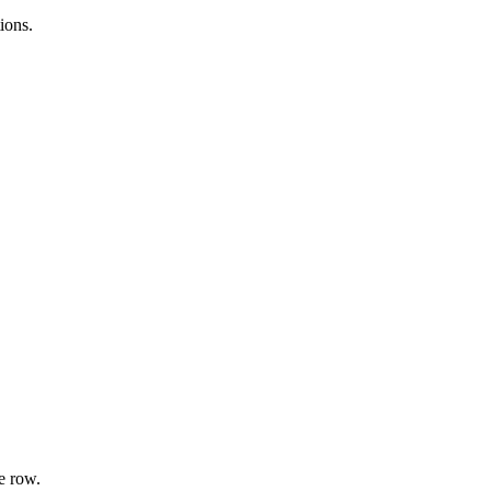
ions.
e row.