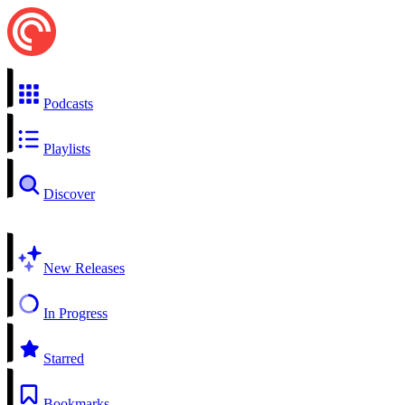
Podcasts
Playlists
Discover
New Releases
In Progress
Starred
Bookmarks