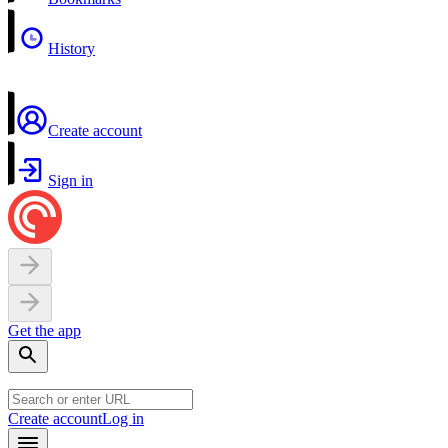
History
Create account
Sign in
Get the app
Create account
Log in