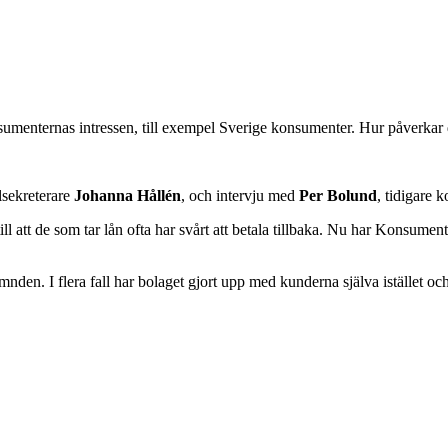
onsumenternas intressen, till exempel Sverige konsumenter. Hur påverkar
lsekreterare
Johanna Hållén
, och intervju med
Per Bolund
, tidigare 
er till att de som tar lån ofta har svårt att betala tillbaka. Nu har Kons
den. I flera fall har bolaget gjort upp med kunderna själva istället och