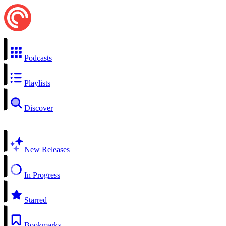
Podcasts
Playlists
Discover
New Releases
In Progress
Starred
Bookmarks