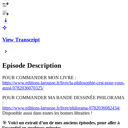
View Transcript
Episode Description
POUR COMMANDER MON LIVRE :
https://www.editions-larousse.fr/livre/la-philosophie-cest-pour-vous-
aussi-9782036070325/
POUR COMMANDER MA BANDE DESSINÉE PHILORAMA
:
https://www.editions-larousse.fr/livre/philorama-9782036082434/
Disponible aussi dans toutes les bonnes librairies !
🎯
Voici un extrait d’un de mes anciens épisodes, pour aller à
l’essentiel en quelques minutes.