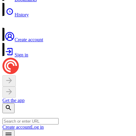
History
Create account
Sign in
Get the app
Create account
Log in