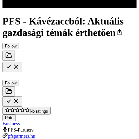
PFS - Kávézaccból: Aktuális
gazdasági témák érthetően
Follow
Follow
No ratings
Rate
Business
PFS-Partners
pfspartners.hu