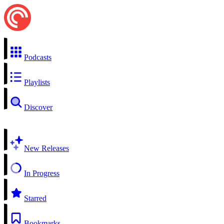
Podcasts
Playlists
Discover
New Releases
In Progress
Starred
Bookmarks