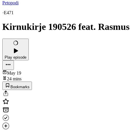
Petopodi
·
E471
Kirnukirje 190526 feat. Rasmu
Play episode
May 19
24 mins
Bookmarks