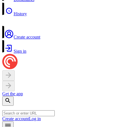
History
Create account
Sign in
Get the app
Create account
Log in