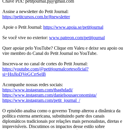
Chave PIX: petitjournal.pj@gmail.com
Assine a newsletter do Petit Journal:
https://petitcursos.com.br/#newsletter
Apoie o Petit Journal:
https://www.apoia.se/petitjournal
Se você vive no exterior:
www.patreon.com/petitjournal
Quer apoiar pelo YouTube? Clique em Valeu e deixe seu apoio ou
vire membro do Canal do Petit Journal no YouTube.
Inscreva-se no canal de cortes do Petit Journal:
https://youtube.com/@petitjournalcortesoficial?
si=HnJloDVeGCrrSelB
Acompanhe nossas redes sociais:
https://www.instagram.com/tbaghdadi/
https://www.instagram.com/danielsousaeconomista/
https://www.instagram.com/petit_journal_/
O episódio analisa como o governo Trump alterou a dinâmica da
política externa americana, substituindo parte dos canais
diplomáticos tradicionais por relações mais personalistas, diretas e
imprevisíveis. Discutimos os impactos desse estilo sobre