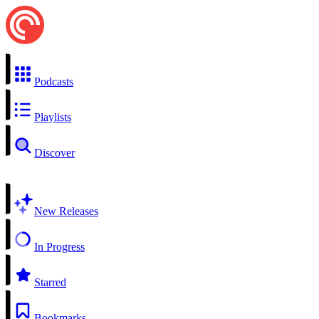
Podcasts
Playlists
Discover
New Releases
In Progress
Starred
Bookmarks