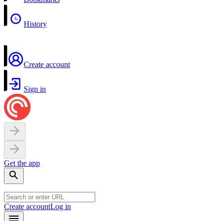
History
Create account
Sign in
Get the app
Create account
Log in