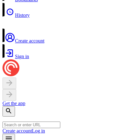
History
Create account
Sign in
Get the app
Create account
Log in