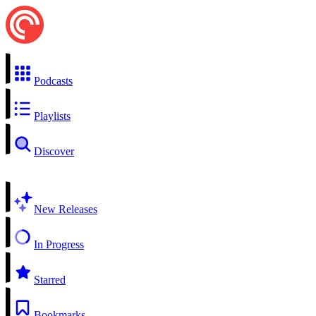
Podcasts
Playlists
Discover
New Releases
In Progress
Starred
Bookmarks