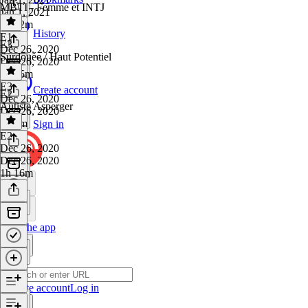
MBTI - Femme et INTJ
Jan 1, 2021
1h 12m
History
E1
·
E3
Dec 26, 2020
Surdouée / Haut Potentiel
Dec 26, 2020
1h 15m
E3
·
Create account
E2
Dec 26, 2020
Autiste Asperger
Dec 26, 2020
1h 6m
Sign in
E2
·
Dec 26, 2020
Dec 26, 2020
1h 16m
Get the app
Create account
Log in