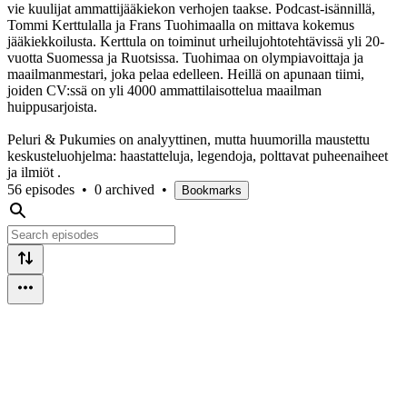
vie kuulijat ammattijääkiekon verhojen taakse. Podcast-isännillä,
Tommi Kerttulalla ja Frans Tuohimaalla on mittava kokemus
jääkiekkoilusta. Kerttula on toiminut urheilujohtotehtävissä yli 20-
vuotta Suomessa ja Ruotsissa. Tuohimaa on olympiavoittaja ja
maailmanmestari, joka pelaa edelleen. Heillä on apunaan tiimi,
joiden CV:ssä on yli 4000 ammattilaisottelua maailman
huippusarjoista.
Peluri & Pukumies on analyyttinen, mutta huumorilla maustettu
keskusteluohjelma: haastatteluja, legendoja, polttavat puheenaiheet
ja ilmiöt .
56 episodes
•
0 archived
•
Bookmarks