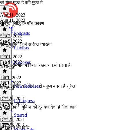
जो योग युक्त है वही मुक्त है
Aug 11, 2023
Aug 11, 2023
कर्म की सिद्धि के पाँच कारण
21 mins
Podcasts
Sep 3, 2022
Sep 3, 2022
ओम (प्रणव ) की संक्षिप्त व्याख्या
14 mins
Playlists
Feb 1, 2022
Feb 1, 2022
Discover
मन को समभाव में स्थित रखकर कर्म करना है
10 mins
Jan 1, 2022
Jan 1, 2022
विचार ,वाणी ,कर्म में मेल से मनुष्य बनता है श्रेष्ठ
New Releases
10 mins
Dec 26, 2021
In Progress
Dec 26, 2021
मोह से उपजी दुविधा को दूर कर देता है गीता ज्ञान
4 mins
Starred
Dec 25, 2021
Dec 25, 2021
कर्म करने की विधि
Bookmarks
6 mins