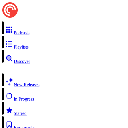
Podcasts
Playlists
Discover
New Releases
In Progress
Starred
Bookmarks