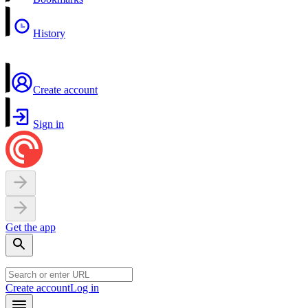
History
Create account
Sign in
Get the app
Create account
Log in