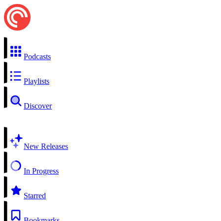
Podcasts
Playlists
Discover
New Releases
In Progress
Starred
Bookmarks