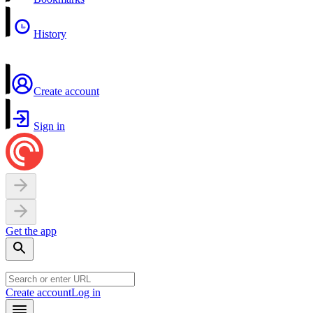
History
Create account
Sign in
Get the app
Create account
Log in