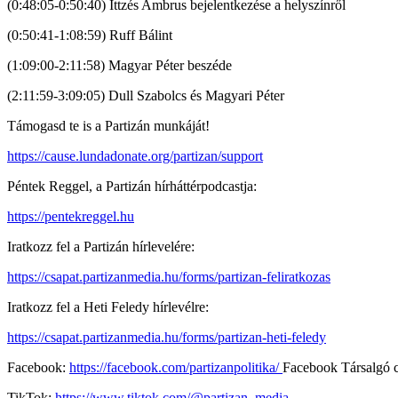
(0:48:05-0:50:40) Ittzés Ambrus bejelentkezése a helyszínről
(0:50:41-1:08:59) Ruff Bálint
(1:09:00-2:11:58) Magyar Péter beszéde
(2:11:59-3:09:05) Dull Szabolcs és Magyari Péter
Támogasd te is a Partizán munkáját!
https://cause.lundadonate.org/partizan/support
Péntek Reggel, a Partizán hírháttérpodcastja:
https://pentekreggel.hu
Iratkozz fel a Partizán hírlevelére:
https://csapat.partizanmedia.hu/forms/partizan-feliratkozas
Iratkozz fel a Heti Feledy hírlevélre:
https://csapat.partizanmedia.hu/forms/partizan-heti-feledy
Facebook:
https://facebook.com/partizanpolitika/
Facebook Társalgó 
TikTok:
https://www.tiktok.com/@partizan_media