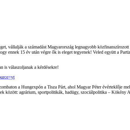
éget, vállalják a számadást Magyarország legnagyobb közfinanszírozott 
hogy ennek 15 év után végre ők is eleget tegyenek! Veled együtt a Part
ban is válaszoljanak a kérdésekre!
ource=yt
ombaton a Hungexpón a Tisza Párt, ahol Magyar Péter évérteklője melle
ek között: agrárium, sportpolitikák, hadügy, szociálpolitika – Kökény 