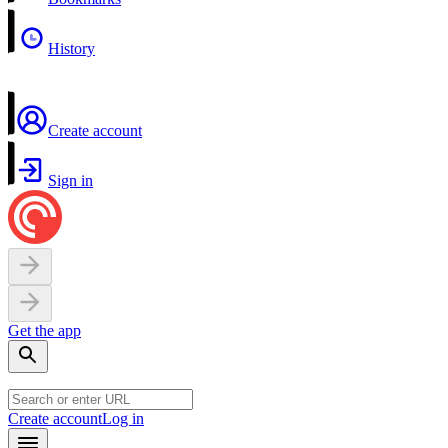
History
Create account
Sign in
Get the app
Create account
Log in