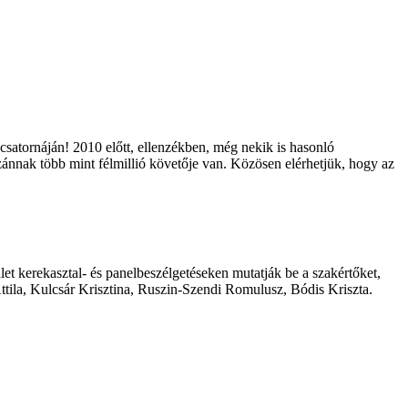
csatornáján! 2010 előtt, ellenzékben, még nekik is hasonló
izánnak több mint félmillió követője van. Közösen elérhetjük, hogy az
t kerekasztal- és panelbeszélgetéseken mutatják be a szakértőket,
Attila, Kulcsár Krisztina, Ruszin-Szendi Romulusz, Bódis Kriszta.