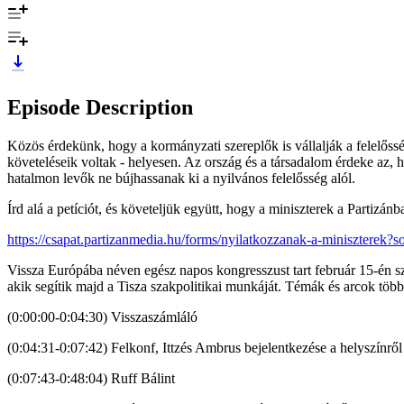
Episode Description
Közös érdekünk, hogy a kormányzati szereplők is vállalják a felelőss
követeléseik voltak - helyesen. Az ország és a társadalom érdeke az, 
hatalmon levők ne bújhassanak ki a nyilvános felelősség alól.
Írd alá a petíciót, és követeljük együtt, hogy a miniszterek a Partizán
https://csapat.partizanmedia.hu/forms/nyilatkozzanak-a-miniszterek?s
Vissza Európába néven egész napos kongresszust tart február 15-én sz
akik segítik majd a Tisza szakpolitikai munkáját. Témák és arcok több
(0:00:00-0:04:30) Visszaszámláló
(0:04:31-0:07:42) Felkonf, Ittzés Ambrus bejelentkezése a helyszínről
(0:07:43-0:48:04) Ruff Bálint