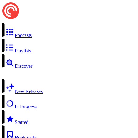
Podcasts
Playlists
Discover
New Releases
In Progress
Starred
Bookmarks