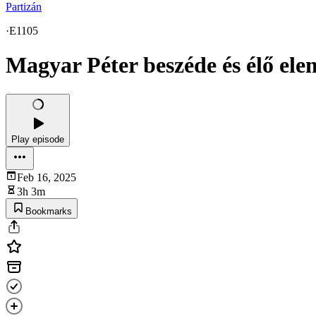
Partizán
·
E1105
Magyar Péter beszéde és élő elem
Play episode
Feb 16, 2025
3h 3m
Bookmarks