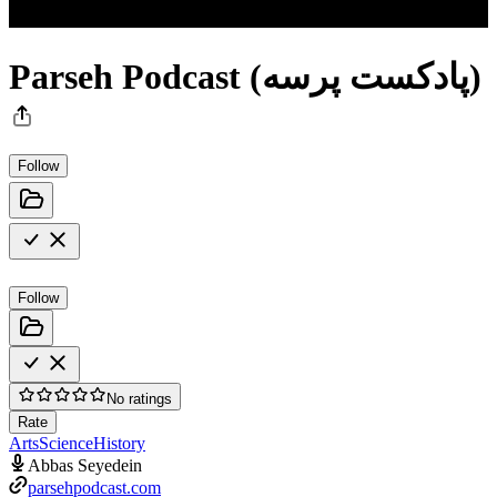
Parseh Podcast (پادکست پرسه)
Follow
Follow
No ratings
Rate
Arts
Science
History
Abbas Seyedein
parsehpodcast.com