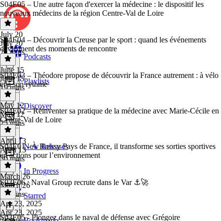
S04E05 – Une autre façon d'exercer la médecine : le dispositif les
nouveaux médecins de la région Centre-Val de Loire
July 20
S04E04 – Découvrir la Creuse par le sport : quand les événements
July 20
deviennent des moments de rencontre
21 mins
Podcasts
June 15
S04E03 – Théodore propose de découvrir la France autrement : à vélo
June 15
Playlists
et à son rythme
19 mins
May 12
Discover
S04E02 – Réinventer sa pratique de la médecine avec Marie-Cécile en
May 12
Centre-Val de Loire
25 mins
April 13
S04E01 - À Roissy Pays de France, il transforme ses sorties sportives
New Releases
April 13
en actions pour l’environnement
30 mins
In Progress
March 26
S03E06 : Naval Group recrute dans le Var ⚓🚀
March 26
27 mins
Starred
Apr 23, 2025
Apr 23, 2025
S03E05 - Plongez dans le naval de défense avec Grégoire
Bookmarks