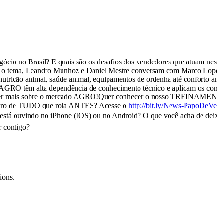
ócio no Brasil? E quais são os desafios dos vendedores que atuam nesse
o tema, Leandro Munhoz e Daniel Mestre conversam com Marco Lopes,
nutrição animal, saúde animal, equipamentos de ordenha até conforto 
do AGRO têm alta dependência de conhecimento técnico e aplicam os 
tender mais sobre o mercado AGRO!Quer conhecer o nosso TREIN
dentro de TUDO que rola ANTES? Acesse o
http://bit.ly/News-PapoDeV
está ouvindo no iPhone (IOS) ou no Android? O que você acha de deix
r contigo?
ions.