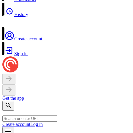
History
Create account
Sign in
Get the app
Create account
Log in