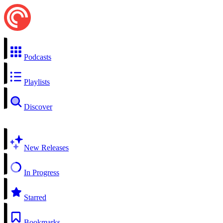
Podcasts
Playlists
Discover
New Releases
In Progress
Starred
Bookmarks