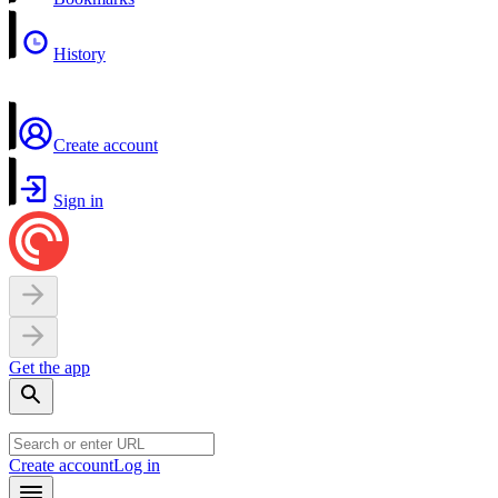
History
Create account
Sign in
Get the app
Create account
Log in