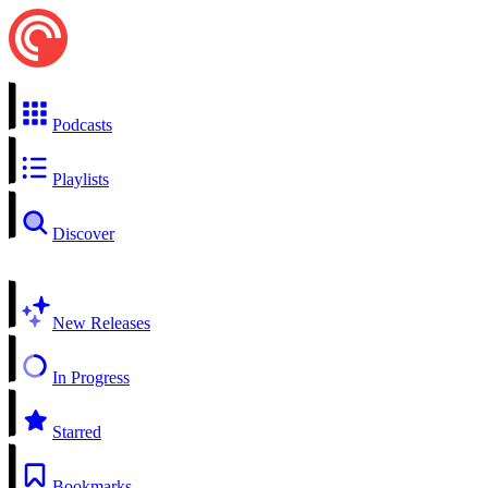
Podcasts
Playlists
Discover
New Releases
In Progress
Starred
Bookmarks