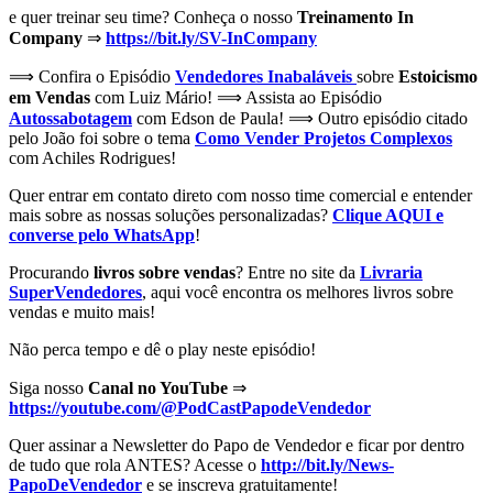
e quer treinar seu time? Conheça o nosso
Treinamento In
Company
⇒
https://bit.ly/SV-InCompany
⟹ Confira o Episódio
Vendedores Inabaláveis
sobre
Estoicismo
em Vendas
com Luiz Mário! ⟹ Assista ao Episódio
Autossabotagem
com Edson de Paula! ⟹ Outro episódio citado
pelo João foi sobre o tema
Como Vender Projetos Complexos
com Achiles Rodrigues!
Quer entrar em contato direto com nosso time comercial e entender
mais sobre as nossas soluções personalizadas?
Clique AQUI e
converse pelo WhatsApp
!
Procurando
livros sobre vendas
? Entre no site da
Livraria
SuperVendedores
, aqui você encontra os melhores livros sobre
vendas e muito mais!
Não perca tempo e dê o play neste episódio!
Siga nosso
Canal no YouTube
⇒
https://youtube.com/@PodCastPapodeVendedor
Quer assinar a Newsletter do Papo de Vendedor e ficar por dentro
de tudo que rola ANTES? Acesse o
http://bit.ly/News-
PapoDeVendedor
e se inscreva gratuitamente!