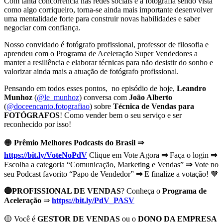
Com tanta concorrência nas redes sociais e a fotografia sendo vista
como algo corriqueiro, torna-se ainda mais importante desenvolver
uma mentalidade forte para construir novas habilidades e saber
negociar com confiança.
Nosso convidado é fotógrafo profissional, professor de filosofia e
aprendeu com o Programa de Aceleração Super Vendedores a
manter a resiliência e elaborar técnicas para não desistir do sonho e
valorizar ainda mais a atuação de fotógrafo profissional.
Pensando em todos esses pontos, no episódio de hoje,
Leandro
Munhoz
(
@le_munhoz
) conversa com
João Alberto
(
@doceencanto.fotografiao
) sobre
Técnica de Vendas para
FOTÓGRAFOS
! Como vender bem o seu serviço e ser
reconhecido por isso!
🟠
Prêmio Melhores Podcasts do Brasil ⇒
https://bit.ly/VoteNoPdV
Clique em Vote Agora
⇒
Faça o login
⇒
Escolha a categoria “Comunicação, Marketing e Vendas”
⇒
Vote no
seu Podcast favorito “Papo de Vendedor”
⇒
E finalize a votação! 🧡
🔴PROFISSIONAL DE VENDAS
? Conheça o
Programa de
Aceleração
⇒
https://bit.ly/PdV_PASV
🟡 Você é
GESTOR DE VENDAS
ou o
DONO DA EMPRESA