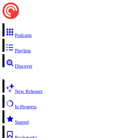
Podcasts
Playlists
Discover
New Releases
In Progress
Starred
Bookmarks