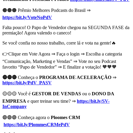
🟠🟠🟠 Prêmio Melhores Podcasts do Brasil ⇒
https://bit.ly/VoteNoPdV
Falta pouco! O Papo de Vendedor chegou na SEGUNDA FASE da
premiação! Agora valendo o caneco!
Se você confia no nosso trabalho, corre lá e vota na gente!🔥
👉Clique em Vote Agora ⇒ Faça o login ⇒ Escolha a categoria
“Comunicação, Marketing e Vendas” ⇒ Vote no seu Podcast
favorito “Papo de Vendedor” ⇒ E finalize a votação! 🧡🧡🧡
🔴🔴🔴
Conheça o
PROGRAMA DE ACELERAÇÃO
⇒
https://bit.ly/PdV_PASV
🟡🟡🟡 Você é
GESTOR DE VENDAS
ou o
DONO DA
EMPRESA
e quer treinar seu time? ⇒
https://bit.ly/SV-
InCompany
🟣🟣🟣
Conheça agora o
Ploomes CRM
https://bit.ly/PlommesCRMePdV