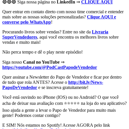
🔵🔵🔵 Siga nossa página no
LinkedIn
⇒
CLIQUE AQUI
Quer entrar em contato direto com nosso time comercial e entender
mais sobre as nossas soluções personalizadas?
Clique AQUI e
converse pelo WhatsApp
!
Procurando livros sobre vendas? Entre no site da
Livraria
SuperVendedores
, aqui você encontra os melhores livros sobre
vendas e muito mais!
Não perca tempo e dê o play neste episódio!
Siga nosso
Canal no YouTube
⇒
https://youtube.com/@PodCastPapodeVendedor
Quer assinar a Newsletter do Papo de Vendedor e ficar por dentro
de tudo que rola ANTES? Acesse o
http://bit.ly/News-
PapoDeVendedor
e se inscreva gratuitamente!
Você está ouvindo no iPhone (IOS) ou no Android? O que você
acha de deixar sua avaliação com ⭐⭐⭐⭐⭐ na loja do seu aplicativo?
Isso ajuda a gente a levar o Papo de Vendedor para muito mais
gente! Podemos contar contigo?
E SIM! Nós estamos no Spotify! Acesse AGORA pelo link