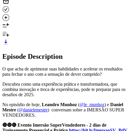
Episode Description
O que acha de aprimorar suas habilidades e acelerar os resultados
para fechar o ano com a sensação de dever cumprido?
Descubra como uma experiência prática e transformadora, que
combina inovação e troca de experiências, pode te preparar para os
desafios de 2025.
No episódio de hoje,
Leandro Munhoz
(
@le_munhoz
) e
Daniel
Mestre
(
@danielrmestre
) conversam sobre a IMERSÃO SUPER
VENDEDORES.
🔴🔴🔴 Evento Imersão SuperVendedores - 2 dias de
Treinamento Presencial e Prático
https://bit.ly/ImersaoSV_PdV