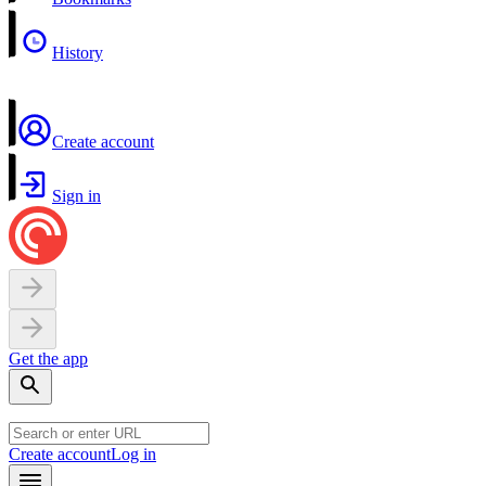
History
Create account
Sign in
Get the app
Create account
Log in