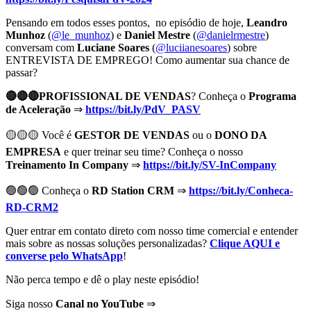
Pensando em todos esses pontos, no episódio de hoje,
Leandro
Munhoz
(
⁠@le_munhoz⁠
) e
Daniel Mestre
(
⁠@danielrmestre⁠
)
conversam com
Luciane Soares
(
⁠@luciianesoares⁠
) sobre
ENTREVISTA DE EMPREGO! Como aumentar sua chance de
passar?
🔴🔴🔴PROFISSIONAL DE VENDAS
? Conheça o
Programa
de Aceleração
⇒
https://bit.ly/PdV_PASV
🟡🟡🟡 Você é
GESTOR DE VENDAS
ou o
DONO DA
EMPRESA
e quer treinar seu time? Conheça o nosso
Treinamento In Company
⇒
https://bit.ly/SV-InCompany
🟢🟢🟢 Conheça o
RD Station CRM
⇒
https://bit.ly/Conheca-
RD-CRM2
Quer entrar em contato direto com nosso time comercial e entender
mais sobre as nossas soluções personalizadas?
Clique AQUI e
converse pelo WhatsApp
!
Não perca tempo e dê o play neste episódio!
Siga nosso
Canal no YouTube
⇒