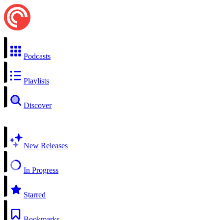
Podcasts
Playlists
Discover
New Releases
In Progress
Starred
Bookmarks