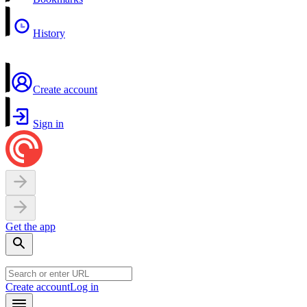
History
Create account
Sign in
Get the app
Create account
Log in